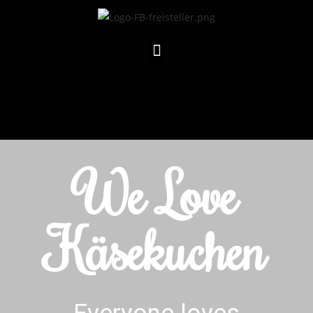
We Love
Käsekuchen