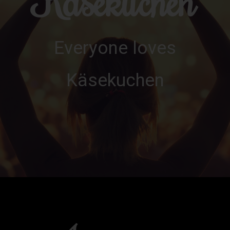
Käsekuchen
Everyone loves
Käsekuchen